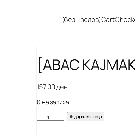
(без наслов)
Cart
Check
[ABAC KAJMAK
157.00
ден
6 на залиха
[
Додај во кошница
A
B