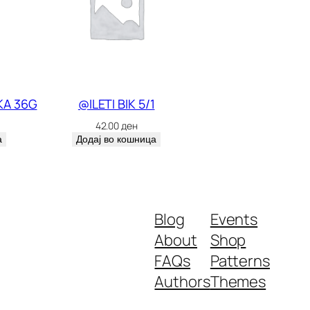
KA 36G
@ILETI BIK 5/1
42.00
ден
а
Додај во кошница
Blog
Events
About
Shop
FAQs
Patterns
Authors
Themes