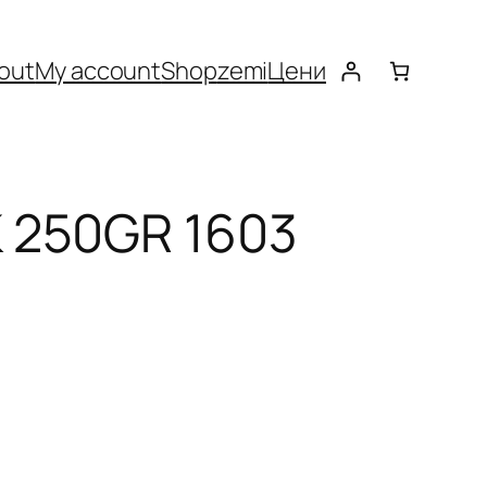
out
My account
Shop
zemi
Цени
 250GR 1603