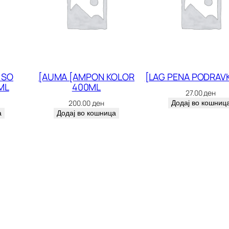
0
3
к
о
л
 SO
[AUMA [AMPON KOLOR
[LAG PENA PODRAV
ML
400ML
и
27.00
ден
200.00
ден
Додај во кошниц
ч
а
Додај во кошница
и
н
а