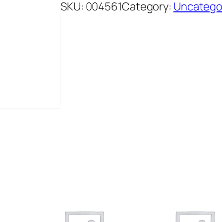
SKU:
004561
Category:
Uncatego
A
C
K
A
J
M
A
K
2
5
0
G
R
1
6