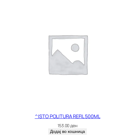
A
0
.
7
5
R
E
F
R
E
[
к
о
л
и
ч
^ISTO POLITURA REFIL 500ML
и
153.00
ден
н
Додај во кошница