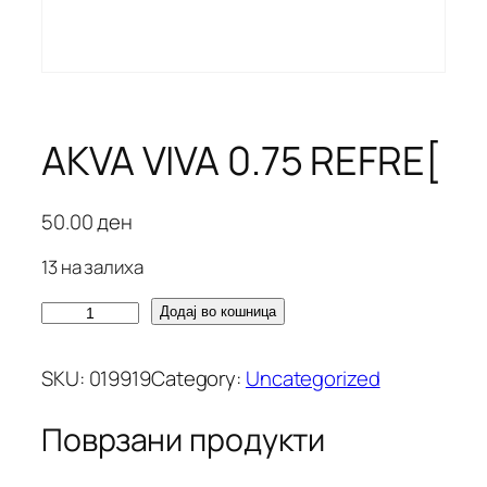
AKVA VIVA 0.75 REFRE[
50.00
ден
13 на залиха
A
Додај во кошница
K
V
SKU:
019919
Category:
Uncategorized
A
V
Поврзани продукти
I
V