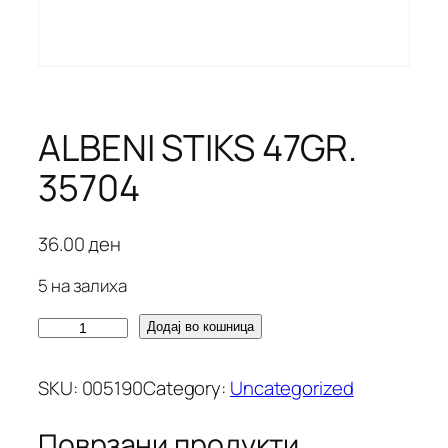
ALBENI STIKS 47GR.
35704
36.00
ден
5 на залиха
A
Додај во кошница
L
B
SKU:
005190
Category:
Uncategorized
E
N
Поврзани продукти