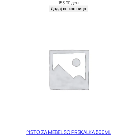
л
153.00
ден
и
Додај во кошница
ч
и
н
а
^ISTO ZA MEBEL SO PRSKALKA 500ML