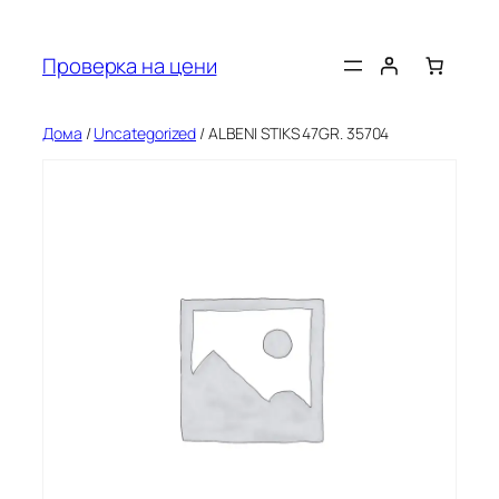
Оди
на
Проверка на цени
содржината
Дома
/
Uncategorized
/ ALBENI STIKS 47GR. 35704