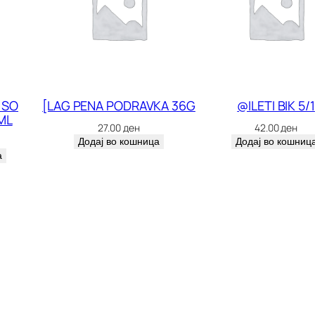
 SO
[LAG PENA PODRAVKA 36G
@ILETI BIK 5/1
ML
27.00
ден
42.00
ден
Додај во кошница
Додај во кошниц
а