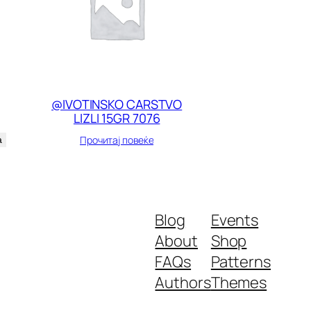
@IVOTINSKO CARSTVO
LIZLI 15GR 7076
Прочитај повеќе
а
Blog
Events
About
Shop
FAQs
Patterns
Authors
Themes