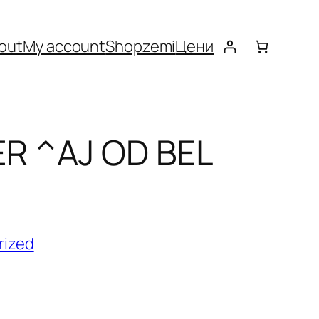
out
My account
Shop
zemi
Цени
ER ^AJ OD BEL
rized