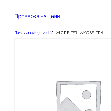
Оди
на
Проверка на цени
содржината
Дома
/
Uncategorized
/ ALKALOID FILTER ^AJ OD BEL TRN