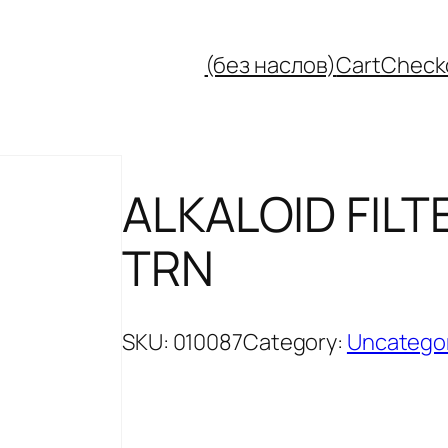
(без наслов)
Cart
Check
ALKALOID FILT
TRN
SKU:
010087
Category:
Uncatego