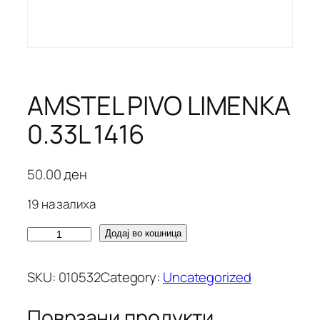
AMSTEL PIVO LIMENKA
0.33L 1416
50.00
ден
19 на залиха
A
Додај во кошница
M
S
SKU:
010532
Category:
Uncategorized
T
E
Поврзани продукти