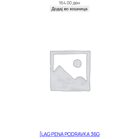
4
164.00
ден
1
Додај во кошница
6
к
о
л
и
ч
и
н
а
[LAG PENA PODRAVKA 36G