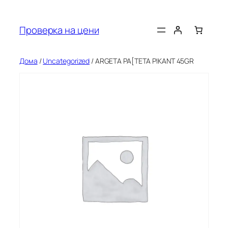
Оди
на
Проверка на цени
содржината
Дома
/
Uncategorized
/ ARGETA PA[TETA PIKANT 45GR