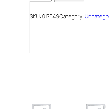
R
I
SKU:
017549
Category:
Uncatego
E
L
P
R
A
[
O
K
M
A
U
N
T