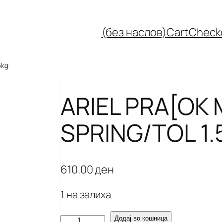
(без наслов)
Cart
Check
5kg
ARIEL PRA[OK
SPRING/TOL 1.
610.00
ден
1 на залиха
A
Додај во кошница