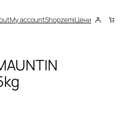
out
My account
Shop
zemi
Цени
 MAUNTIN
5kg