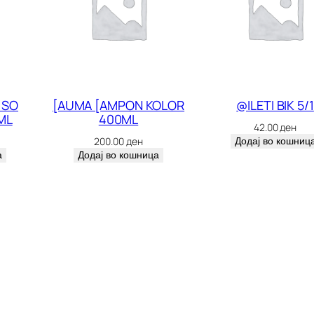
I
N
S
P
R
 SO
[AUMA [AMPON KOLOR
@ILETI BIK 5/1
ML
400ML
I
42.00
ден
N
200.00
ден
Додај во кошниц
а
Додај во кошница
G
/
T
O
L
1
.
5