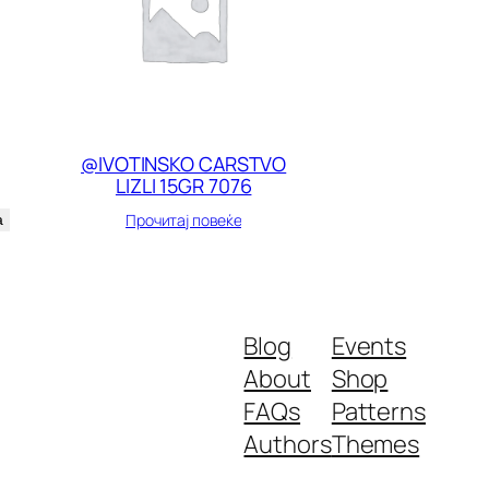
@IVOTINSKO CARSTVO
LIZLI 15GR 7076
Прочитај повеќе
а
Blog
Events
About
Shop
FAQs
Patterns
Authors
Themes