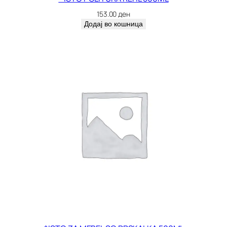
2
153.00
ден
0
Додај во кошница
0
M
L
.
к
о
л
и
ч
и
н
а