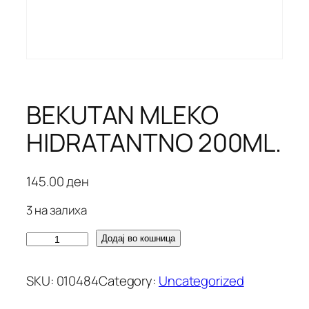
BEKUTAN MLEKO
HIDRATANTNO 200ML.
145.00
ден
3 на залиха
B
Додај во кошница
E
K
SKU:
010484
Category:
Uncategorized
U
T