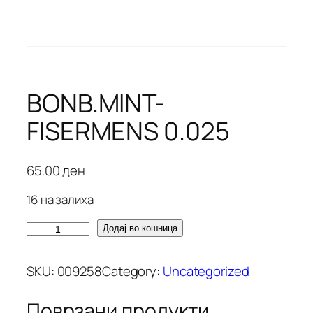
BONB.MINT-
FISERMENS 0.025
65.00
ден
16 на залиха
B
Додај во кошница
O
N
SKU:
009258
Category:
Uncategorized
B
.
Поврзани продукти