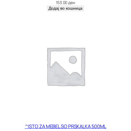
5
153.00
ден
к
Додај во кошница
о
л
и
ч
и
н
а
^ISTO ZA MEBEL SO PRSKALKA 500ML