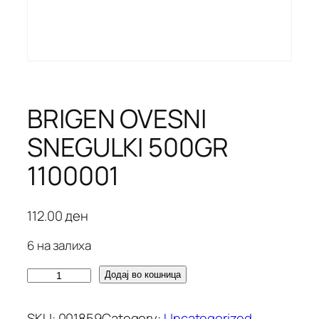
BRIGEN OVESNI
SNEGULKI 500GR
1100001
112.00
ден
6 на залиха
B
Додај во кошница
R
I
SKU:
001859
Category:
Uncategorized