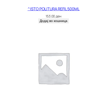
0
0
^ISTO POLITURA REFIL 500ML
G
153.00
ден
R
Додај во кошница
1
1
0
0
0
0
1
к
о
л
и
ч
и
н