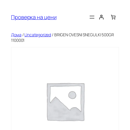
Оди
на
Проверка на цени
содржината
Дома
/
Uncategorized
/ BRIGEN OVESNI SNEGULKI 500GR
1100001