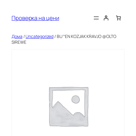
Оди
на
Проверка на цени
содржината
Дома
/
Uncategorized
/ BU^EN KOZJAK KRAVJO @OLTO
SIREWE