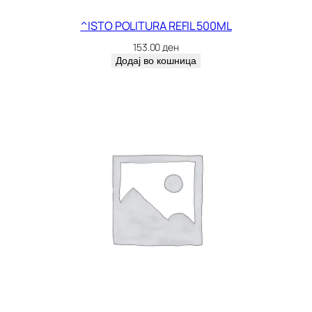
O
S
^ISTO POLITURA REFIL 500ML
I
153.00
ден
R
Додај во кошница
E
W
E
к
о
л
и
ч
и
н
а