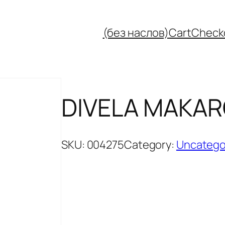
(без наслов)
Cart
Check
DIVELA MAKARO
SKU:
004275
Category:
Uncatego