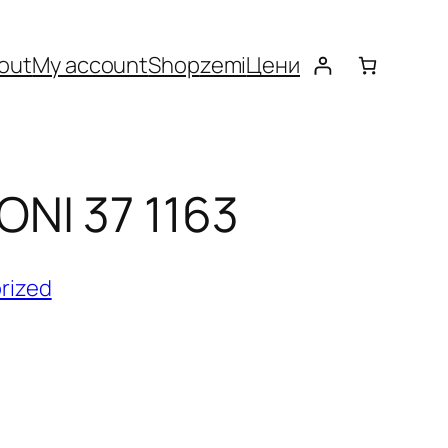
out
My account
Shop
zemi
Цени
NI 37 1163
rized