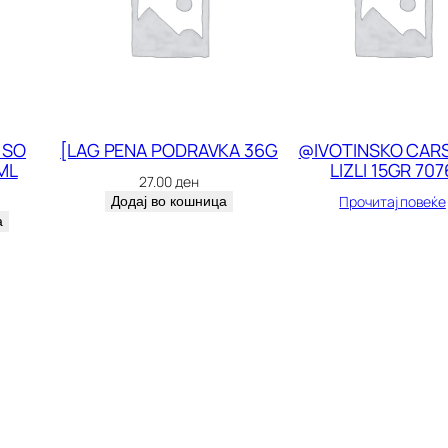
 SO
[LAG PENA PODRAVKA 36G
@IVOTINSKO CAR
ML
LIZLI 15GR 707
27.00
ден
Прочитај повеќе
Додај во кошница
а