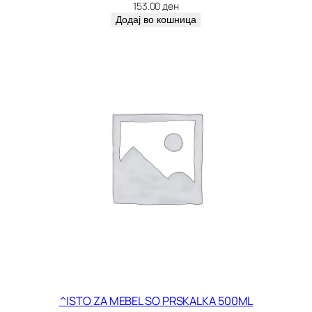
к
153.00
ден
о
Додај во кошница
л
и
ч
и
н
а
^ISTO ZA MEBEL SO PRSKALKA 500ML