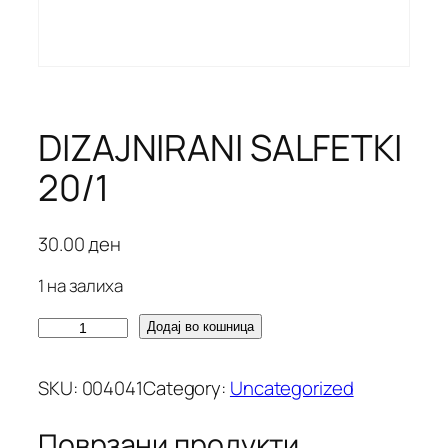
DIZAJNIRANI SALFETKI
20/1
30.00
ден
1 на залиха
D
Додај во кошница
I
Z
SKU:
004041
Category:
Uncategorized
A
J
Поврзани продукти