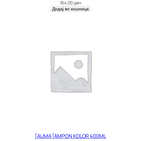
о
164.00
ден
л
Додај во кошница
и
ч
и
н
а
[AUMA [AMPON KOLOR 400ML