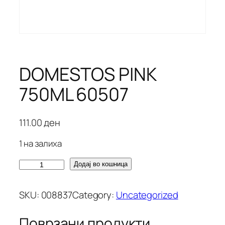
DOMESTOS PINK
750ML 60507
111.00
ден
1 на залиха
D
Додај во кошница
O
M
SKU:
008837
Category:
Uncategorized
E
S
Поврзани продукти