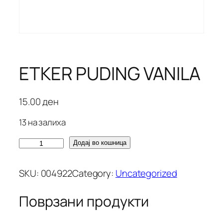
ETKER PUDING VANILA
15.00
ден
13 на залиха
E
Додај во кошница
T
K
SKU:
004922
Category:
Uncategorized
E
R
Поврзани продукти
P
U