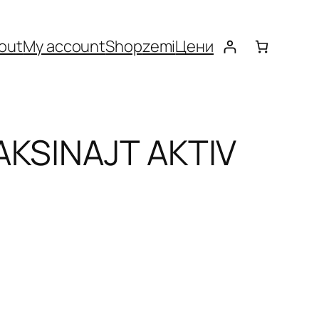
out
My account
Shop
zemi
Цени
AKSINAJT AKTIV