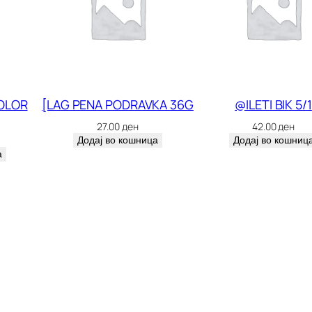
J
T
A
K
T
OLOR
[LAG PENA PODRAVKA 36G
@ILETI BIK 5/1
I
27.00
ден
42.00
ден
V
Додај во кошница
Додај во кошниц
а
1
8
/
1
7
0
3
0