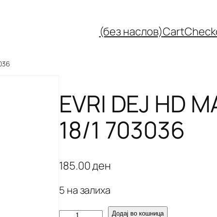
(без наслов)
Cart
Check
3036
EVRI DEJ HD M
18/1 703036
185.00
ден
5 на залиха
E
Додај во кошница