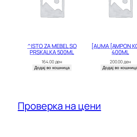
^ISTO ZA MEBEL SO
[AUMA [AMPON K
PRSKALKA 500ML
400ML
164.00
ден
200.00
ден
Додај во кошница
Додај во кошниц
Проверка на цени