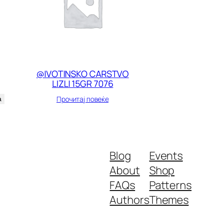
@IVOTINSKO CARSTVO
LIZLI 15GR 7076
Прочитај повеќе
а
Blog
Events
About
Shop
FAQs
Patterns
Authors
Themes