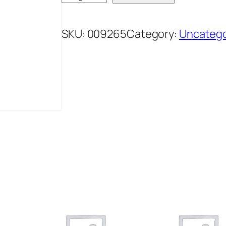
V
R
SKU:
009265
Category:
Uncatego
I
D
E
J
H
D
M
A
K
S
I
N
A