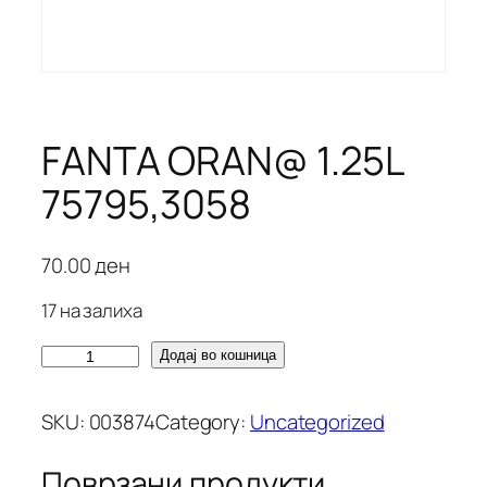
FANTA ORAN@ 1.25L
75795,3058
70.00
ден
17 на залиха
F
Додај во кошница
A
N
SKU:
003874
Category:
Uncategorized
T
A
Поврзани продукти