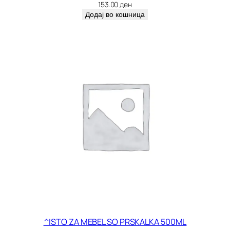
5
153.00
ден
8
Додај во кошница
к
о
л
и
ч
и
н
а
^ISTO ZA MEBEL SO PRSKALKA 500ML