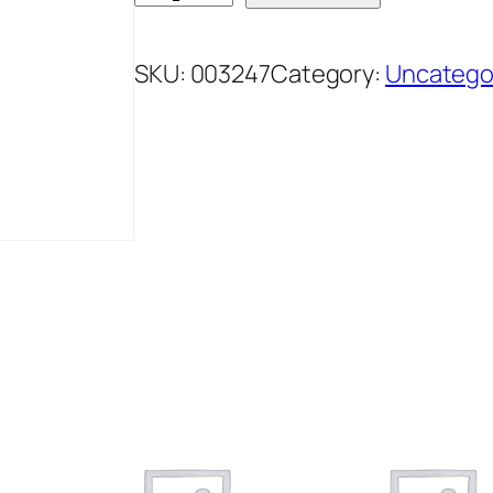
O
L
SKU:
003247
Category:
Uncatego
D
K
A
P
U
^
I
N
O
I
R
S
K