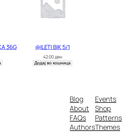
KA 36G
@ILETI BIK 5/1
42.00
ден
а
Додај во кошница
Blog
Events
About
Shop
FAQs
Patterns
Authors
Themes