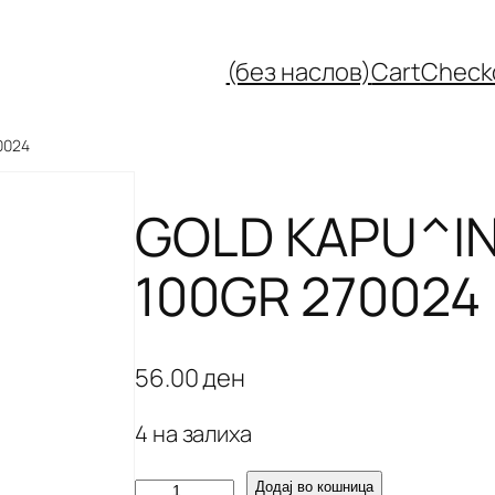
(без наслов)
Cart
Check
0024
GOLD KAPU^IN
100GR 270024
56.00
ден
4 на залиха
G
Додај во кошница