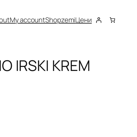
out
My account
Shop
zemi
Цени
O IRSKI KREM