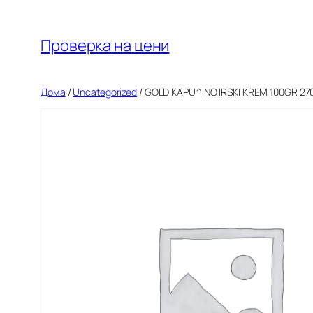
Оди
на
Проверка на цени
содржината
Дома
/
Uncategorized
/ GOLD KAPU^INO IRSKI KREM 100GR 27