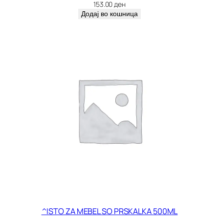
R
153.00
ден
к
Додај во кошница
о
л
и
ч
и
н
а
^ISTO ZA MEBEL SO PRSKALKA 500ML