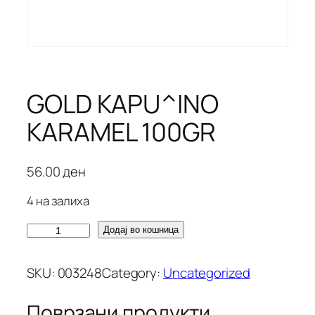
GOLD KAPU^INO
KARAMEL 100GR
56.00
ден
4 на залиха
G
Додај во кошница
O
L
SKU:
003248
Category:
Uncategorized
D
K
Поврзани продукти