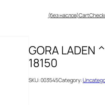
(без наслов)
Cart
Check
GORA LADEN ^
18150
SKU:
003545
Category:
Uncatego