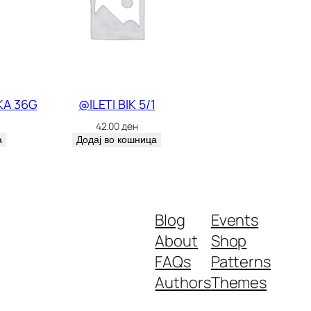
KA 36G
@ILETI BIK 5/1
42.00
ден
а
Додај во кошница
Blog
Events
About
Shop
FAQs
Patterns
Authors
Themes