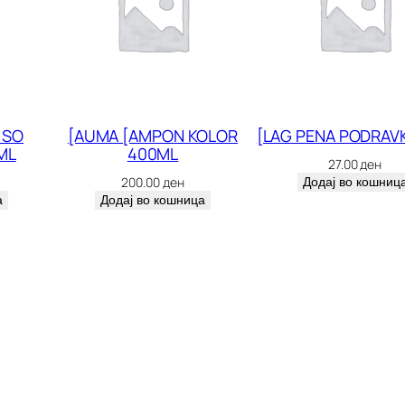
 SO
[AUMA [AMPON KOLOR
[LAG PENA PODRAV
ML
400ML
27.00
ден
200.00
ден
Додај во кошниц
а
Додај во кошница