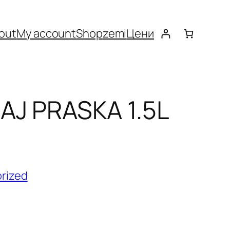
out
My account
Shop
zemi
Цени
AJ PRASKA 1.5L
rized