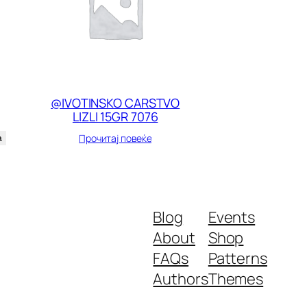
@IVOTINSKO CARSTVO
LIZLI 15GR 7076
Прочитај повеќе
а
Blog
Events
About
Shop
FAQs
Patterns
Authors
Themes