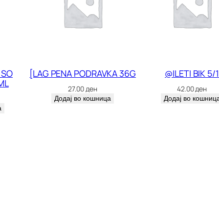
 SO
[LAG PENA PODRAVKA 36G
@ILETI BIK 5/1
ML
27.00
ден
42.00
ден
Додај во кошница
Додај во кошниц
а