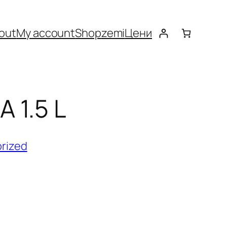
out
My account
Shop
zemi
Цени
 1.5 L
rized