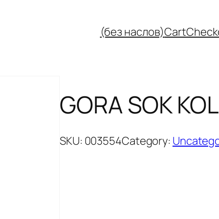
(без наслов)
Cart
Check
GORA SOK KOLA
SKU:
003554
Category:
Uncatego