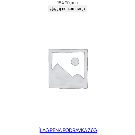
к
164.00
ден
о
Додај во кошница
л
и
ч
и
н
а
[LAG PENA PODRAVKA 36G