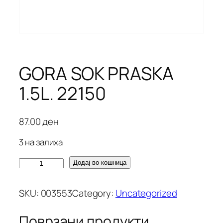
GORA SOK PRASKA
1.5L. 22150
87.00
ден
3 на залиха
G
Додај во кошница
O
R
SKU:
003553
Category:
Uncategorized
A
S
Поврзани продукти