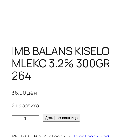
IMB BALANS KISELO
MLEKO 3.2% 300GR
264
36.00
ден
2 на залиха
I
Додај во кошница
M
B
SKU:
009349
Category:
Uncategorized