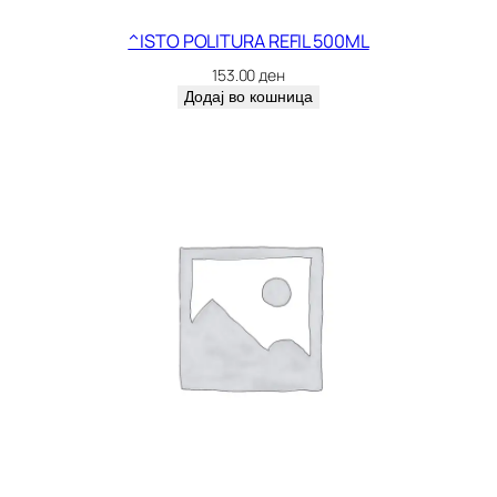
.
2
^ISTO POLITURA REFIL 500ML
%
153.00
ден
3
Додај во кошница
0
0
G
R
2
6
4
к
о
л
и
ч
и
н