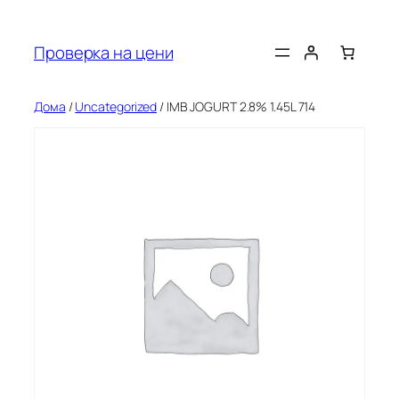
Оди
на
Проверка на цени
содржината
Дома
/
Uncategorized
/ IMB JOGURT 2.8% 1.45L 714