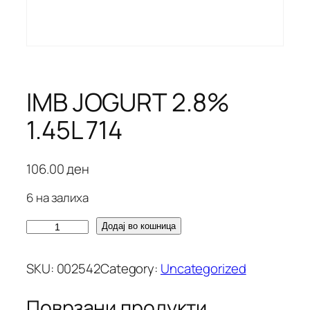
IMB JOGURT 2.8%
1.45L 714
106.00
ден
6 на залиха
I
Додај во кошница
M
B
SKU:
002542
Category:
Uncategorized
J
O
Поврзани продукти