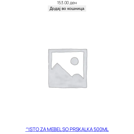
л
153.00
ден
и
Додај во кошница
ч
и
н
а
^ISTO ZA MEBEL SO PRSKALKA 500ML