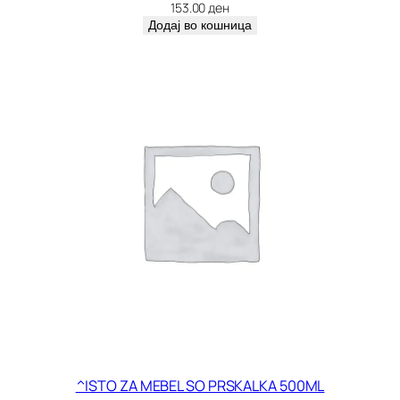
л
153.00
ден
и
Додај во кошница
ч
и
н
а
^ISTO ZA MEBEL SO PRSKALKA 500ML