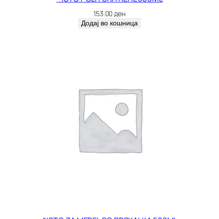
R
153.00
ден
8
Додај во кошница
3
7
1
к
о
л
и
ч
и
н
а