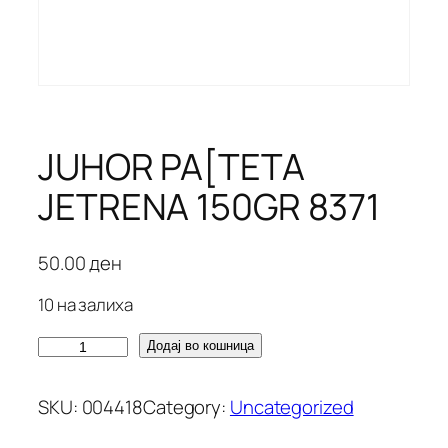
JUHOR PA[TETA
JETRENA 150GR 8371
50.00
ден
10 на залиха
J
Додај во кошница
U
H
SKU:
004418
Category:
Uncategorized
O
R