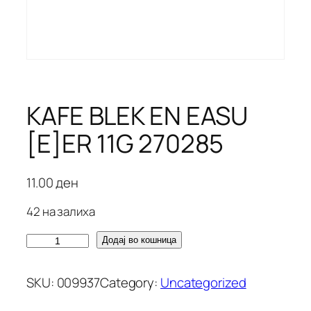
KAFE BLEK EN EASU
[E]ER 11G 270285
11.00
ден
42 на залиха
K
Додај во кошница
A
F
SKU:
009937
Category:
Uncategorized
E
B