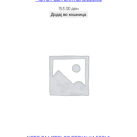
7
153.00
ден
0
Додај во кошница
2
8
5
к
о
л
и
ч
и
н
а