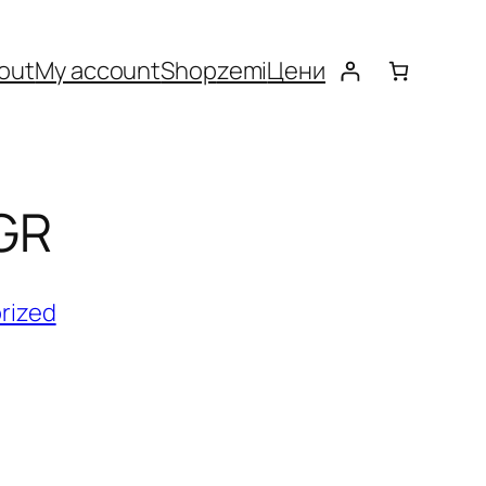
out
My account
Shop
zemi
Цени
GR
rized