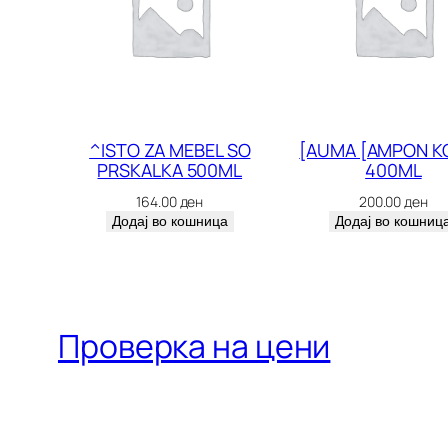
^ISTO ZA MEBEL SO
[AUMA [AMPON K
PRSKALKA 500ML
400ML
164.00
ден
200.00
ден
Додај во кошница
Додај во кошниц
Проверка на цени