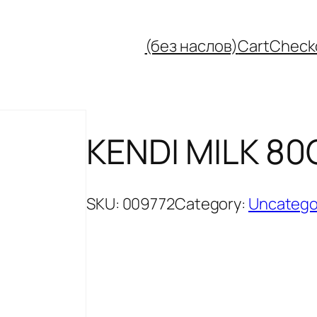
(без наслов)
Cart
Check
KENDI MILK 80
SKU:
009772
Category:
Uncatego