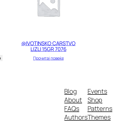
@IVOTINSKO CARSTVO
LIZLI 15GR 7076
Прочитај повеќе
а
Blog
Events
About
Shop
FAQs
Patterns
Authors
Themes