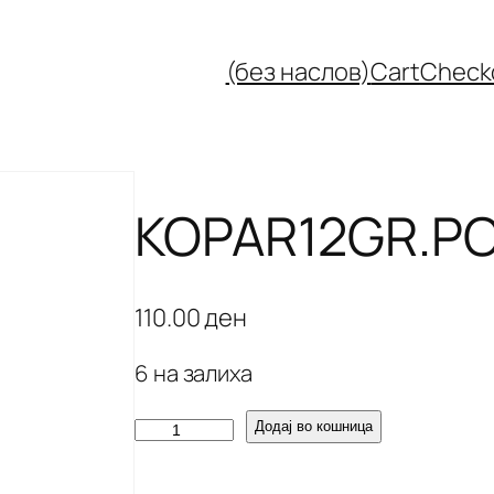
(без наслов)
Cart
Check
KOPAR12GR.P
110.00
ден
6 на залиха
K
Додај во кошница
O
P