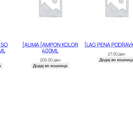
4
8
8
к
о
 SO
[AUMA [AMPON KOLOR
[LAG PENA PODRAV
ML
400ML
л
27.00
ден
200.00
ден
Додај во кошниц
и
а
Додај во кошница
ч
и
н
а