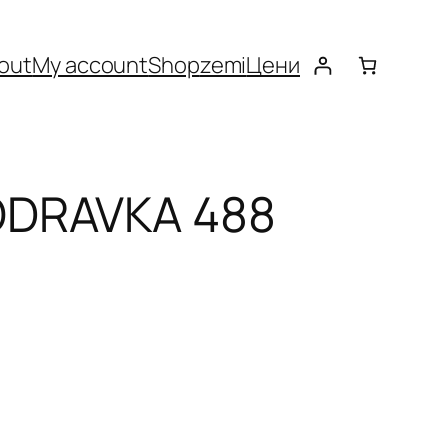
out
My account
Shop
zemi
Цени
ODRAVKA 488