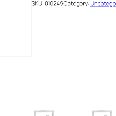
SKU:
010249
Category:
Uncatego
A
R
1
2
G
R
.
P
O
D
R
A
V
K
A