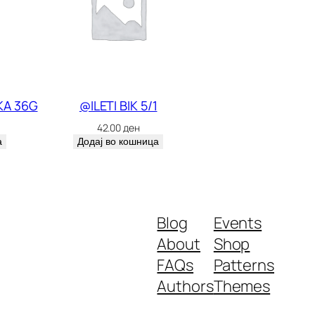
KA 36G
@ILETI BIK 5/1
42.00
ден
а
Додај во кошница
Blog
Events
About
Shop
FAQs
Patterns
Authors
Themes