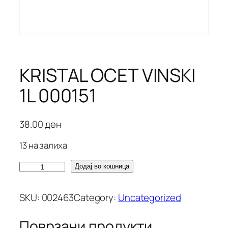
KRISTAL OCET VINSKI
1L 000151
38.00
ден
13 на залиха
K
Додај во кошница
R
I
SKU:
002463
Category:
Uncategorized
S
T
Поврзани продукти