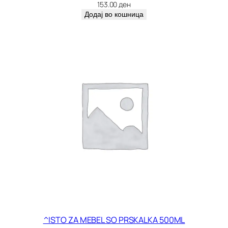
5
153.00
ден
1
Додај во кошница
к
о
л
и
ч
и
н
а
^ISTO ZA MEBEL SO PRSKALKA 500ML