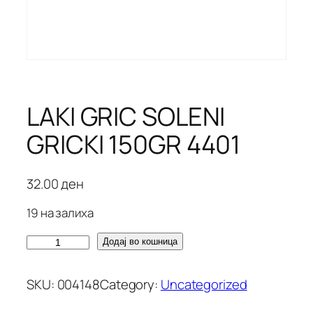
LAKI GRIC SOLENI
GRICKI 150GR 4401
32.00
ден
19 на залиха
L
Додај во кошница
A
K
SKU:
004148
Category:
Uncategorized
I
G