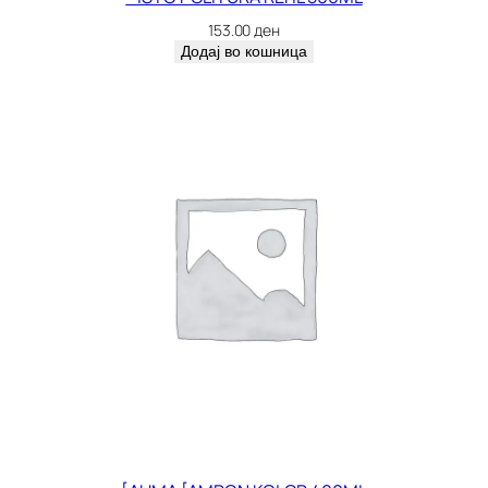
G
153.00
ден
R
Додај во кошница
4
4
0
1
к
о
л
и
ч
и
н
а