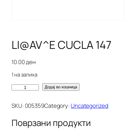
LI@AV^E CUCLA 147
10.00
ден
1 на залиха
L
Додај во кошница
I
@
SKU:
005359
Category:
Uncategorized
A
V
Поврзани продукти
^
E