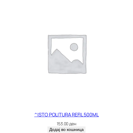
C
U
C
L
A
1
4
7
к
о
л
и
ч
и
н
а
^ISTO POLITURA REFIL 500ML
153.00
ден
Додај во кошница