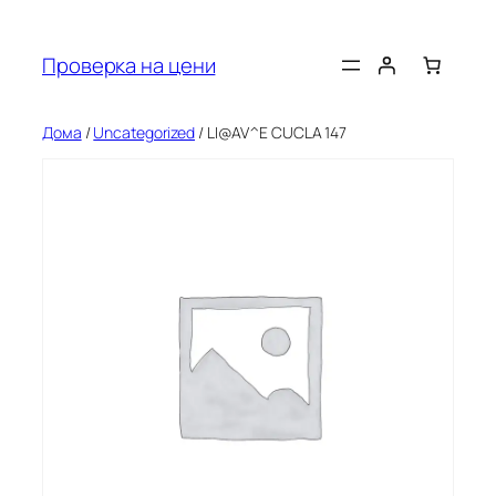
Оди
на
Проверка на цени
содржината
Дома
/
Uncategorized
/ LI@AV^E CUCLA 147