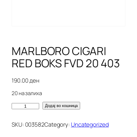
MARLBORO CIGARI
RED BOKS FVD 20 403
190.00
ден
20 на залиха
M
Додај во кошница
A
R
SKU:
003582
Category:
Uncategorized
L
B