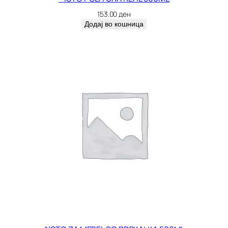
D
153.00
ден
2
Додај во кошница
0
4
0
3
к
о
л
и
ч
и
н
а