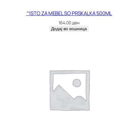
ч
и
^ISTO ZA MEBEL SO PRSKALKA 500ML
н
164.00
ден
а
Додај во кошница