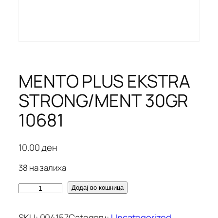
MENTO PLUS EKSTRA
STRONG/MENT 30GR
10681
10.00
ден
38 на залиха
M
Додај во кошница
E
N
SKU:
004157
Category:
Uncategorized