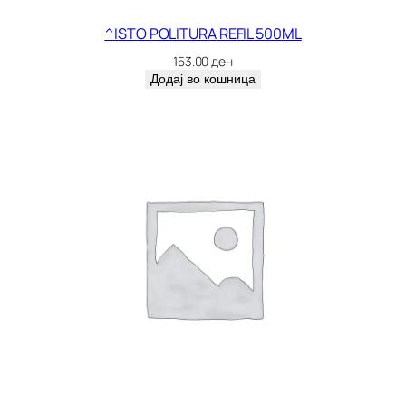
/
M
^ISTO POLITURA REFIL 500ML
E
153.00
ден
N
Додај во кошница
T
3
0
G
R
1
0
6
8
1
к
о
л
и