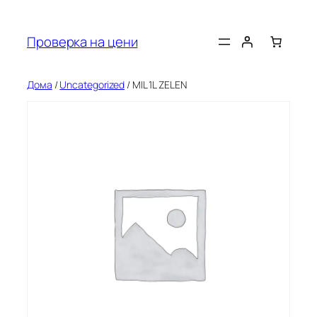
Оди
на
Проверка на цени
содржината
Дома
/
Uncategorized
/ MIL 1L ZELEN