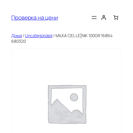
Оди
на
Проверка на цени
содржината
Дома
/
Uncategorized
/ MILKA CEL LE[NIK 100GR 16864
680320