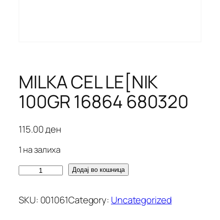
MILKA CEL LE[NIK
100GR 16864 680320
115.00
ден
1 на залиха
M
Додај во кошница
I
L
SKU:
001061
Category:
Uncategorized
K
A