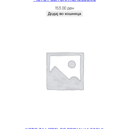
4
153.00
ден
6
Додај во кошница
8
0
3
2
0
к
о
л
и
ч
и
н
а