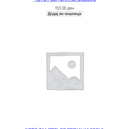
I
153.00
ден
G
Додај во кошница
.
1
5
0
M
L
.
к
о
л
и
ч
и
н
а