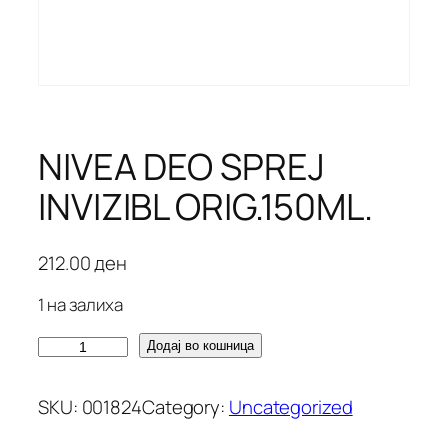
NIVEA DEO SPREJ
INVIZIBL ORIG.150ML.
212.00
ден
1 на залиха
N
Додај во кошница
I
V
SKU:
001824
Category:
Uncategorized
E
A