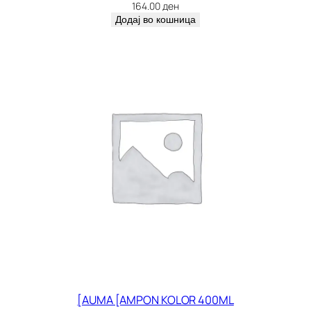
8
164.00
ден
4
Додај во кошница
1
к
о
л
и
ч
и
н
а
[AUMA [AMPON KOLOR 400ML