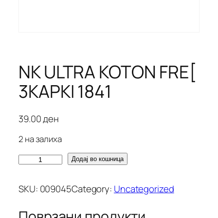
NK ULTRA KOTON FRE[
3KAPKI 1841
39.00
ден
2 на залиха
N
Додај во кошница
K
U
SKU:
009045
Category:
Uncategorized
L
T
Поврзани продукти