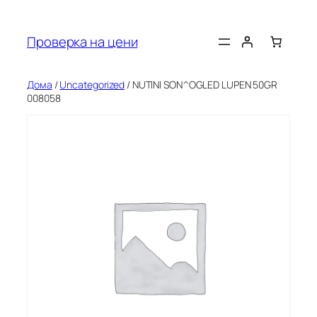
Оди
на
Проверка на цени
содржината
Дома
/
Uncategorized
/ NUTINI SON^OGLED LUPEN 50GR
008058