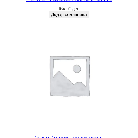
3
164.00
ден
6
Додај во кошница
8
к
о
л
и
ч
и
н
а