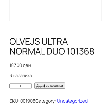
OLVEJS ULTRA
NORMAL DUO 101368
187.00
ден
6 на залиха
O
Додај во кошница
L
V
SKU:
001908
Category:
Uncategorized
E
J