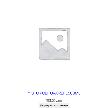
R
P
A
R
O
L
N
A
к
о
л
и
ч
и
н
а
^ISTO POLITURA REFIL 500ML
153.00
ден
Додај во кошница