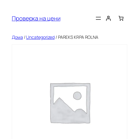
Оди
на
Проверка на цени
содржината
Дома
/
Uncategorized
/ PAREKS KRPA ROLNA