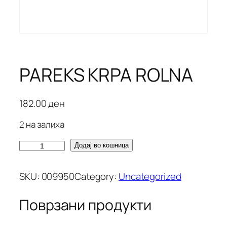
PAREKS KRPA ROLNA
182.00
ден
2 на залиха
P
Додај во кошница
A
R
SKU:
009950
Category:
Uncategorized
E
K
Поврзани продукти
S
K