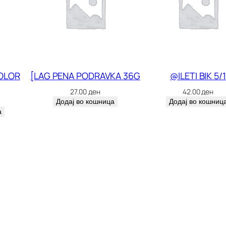
K
A
N
K
I
OLOR
[LAG PENA PODRAVKA 36G
@ILETI BIK 5/1
1
27.00
ден
42.00
ден
0
Додај во кошница
Додај во кошниц
а
0
G
R
5
3
0
1
к