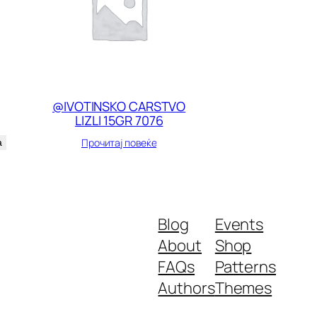
@IVOTINSKO CARSTVO
LIZLI 15GR 7076
Прочитај повеќе
а
Blog
Events
About
Shop
FAQs
Patterns
Authors
Themes