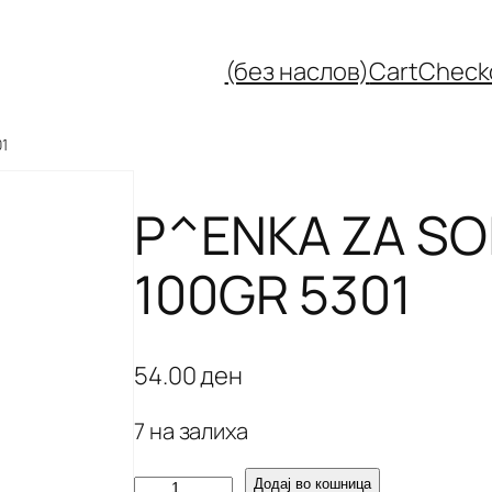
(без наслов)
Cart
Check
01
P^ENKA ZA SO
100GR 5301
54.00
ден
7 на залиха
P
Додај во кошница