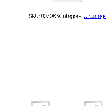
^
E
SKU:
003963
Category:
Uncatego
N
K
A
Z
A
S
O
L
E
N
I
P
U