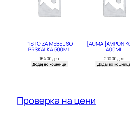
^ISTO ZA MEBEL SO
[AUMA [AMPON K
PRSKALKA 500ML
400ML
164.00
ден
200.00
ден
Додај во кошница
Додај во кошниц
Проверка на цени