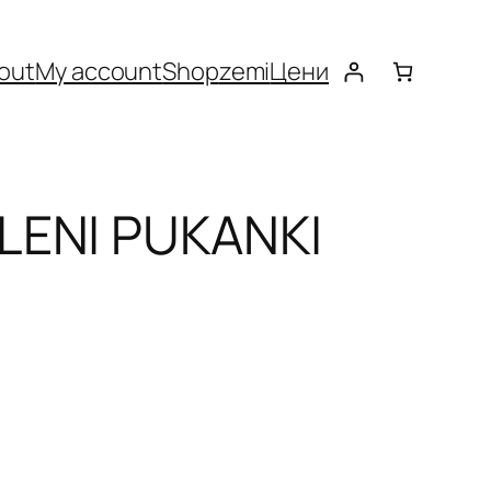
out
My account
Shop
zemi
Цени
LENI PUKANKI