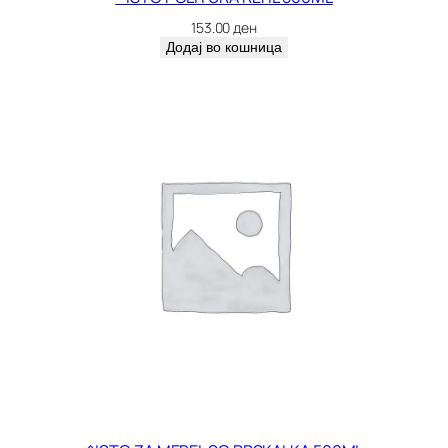
+
153.00
ден
2
Додај во кошница
C
R
V
E
N
A
к
о
л
и
ч
и
н
а