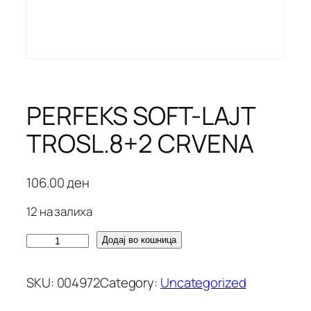
PERFEKS SOFT-LAJT
TROSL.8+2 CRVENA
106.00
ден
12 на залиха
P
Додај во кошница
E
R
SKU:
004972
Category:
Uncategorized
F
E