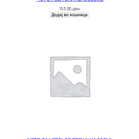
G
153.00
ден
R
Додај во кошница
6
4
4
к
о
л
и
ч
и
н
а