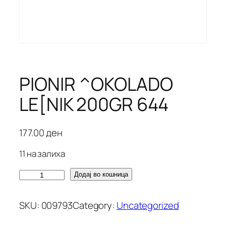
PIONIR ^OKOLADO
LE[NIK 200GR 644
177.00
ден
11 на залиха
P
Додај во кошница
I
O
SKU:
009793
Category:
Uncategorized
N
I