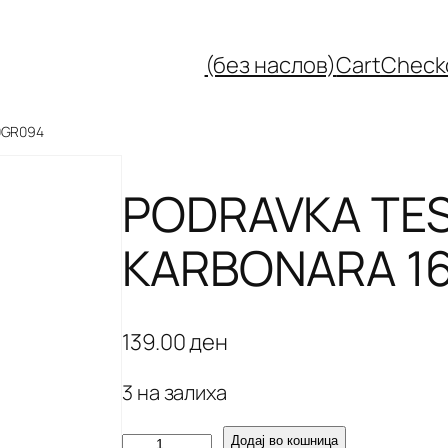
(без наслов)
Cart
Check
0GR094
PODRAVKA TES
KARBONARA 1
139.00
ден
3 на залиха
P
Додај во кошница