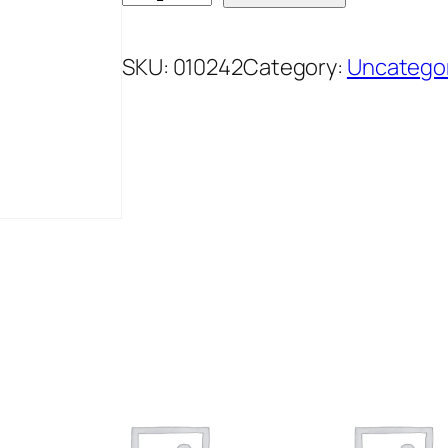
O
D
SKU:
010242
Category:
Uncatego
R
A
V
K
A
T
E
S
T
E
N
I
N