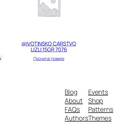
@IVOTINSKO CARSTVO
LIZLI 15GR 7076
Прочитај повеќе
а
Blog
Events
About
Shop
FAQs
Patterns
Authors
Themes