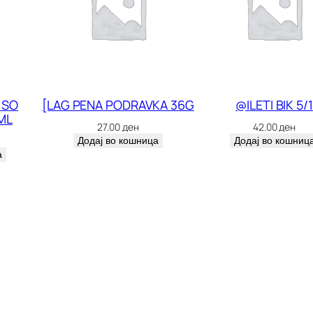
I
K
A
R
B
 SO
[LAG PENA PODRAVKA 36G
@ILETI BIK 5/1
ML
O
27.00
ден
42.00
ден
N
Додај во кошница
Додај во кошниц
а
A
R
A
1
6
0
G
R