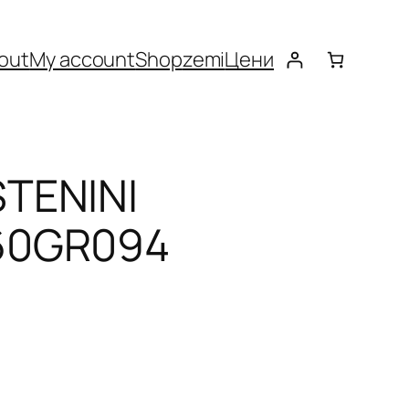
out
My account
Shop
zemi
Цени
TENINI
60GR094