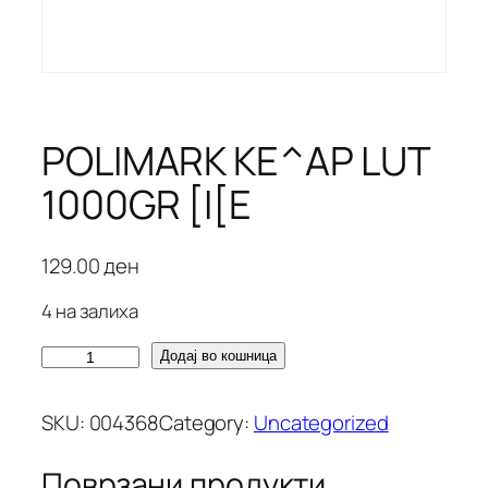
POLIMARK KE^AP LUT
1000GR [I[E
129.00
ден
4 на залиха
P
Додај во кошница
O
L
SKU:
004368
Category:
Uncategorized
I
M
Поврзани продукти