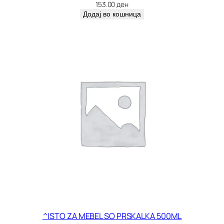
I
153.00
ден
[
Додај во кошница
E
к
о
л
и
ч
и
н
а
^ISTO ZA MEBEL SO PRSKALKA 500ML