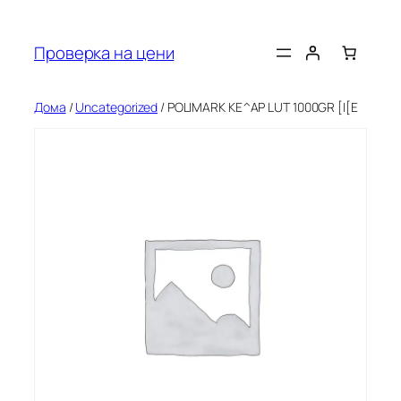
Оди
на
Проверка на цени
содржината
Дома
/
Uncategorized
/ POLIMARK KE^AP LUT 1000GR [I[E