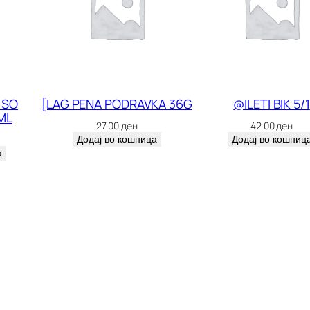
2
0
0
G
R
 SO
[LAG PENA PODRAVKA 36G
@ILETI BIK 5/1
ML
8
27.00
ден
42.00
ден
9
Додај во кошница
Додај во кошниц
а
5
0
к
о
л
и
ч
и