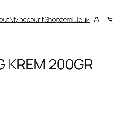
out
My account
Shop
zemi
Цени
G KREM 200GR