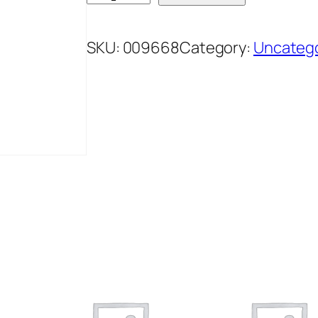
O
L
SKU:
009668
Category:
Uncateg
I
M
A
R
K
[
L
A
G
K
R
E
M