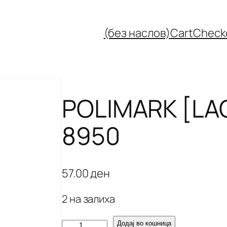
(без наслов)
Cart
Check
POLIMARK [LA
8950
57.00
ден
2 на залиха
P
Додај во кошница