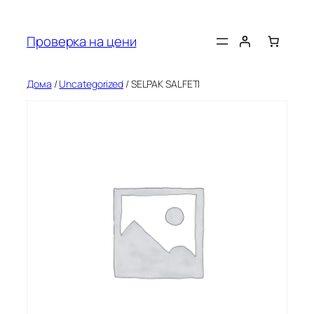
Оди
на
Проверка на цени
содржината
Дома
/
Uncategorized
/ SELPAK SALFETI