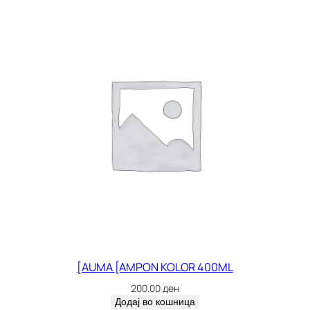
A
L
F
E
T
I
к
о
л
и
ч
и
н
а
[AUMA [AMPON KOLOR 400ML
200.00
ден
Додај во кошница