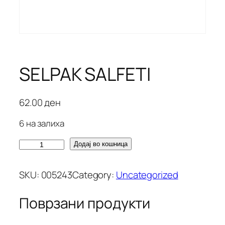
SELPAK SALFETI
62.00
ден
6 на залиха
S
Додај во кошница
E
L
SKU:
005243
Category:
Uncategorized
P
A
Поврзани продукти
K
S