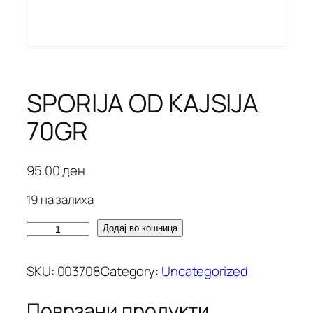
SPORIJA OD KAJSIJA
70GR
95.00
ден
19 на залиха
S
Додај во кошница
P
O
SKU:
003708
Category:
Uncategorized
R
I
Поврзани продукти