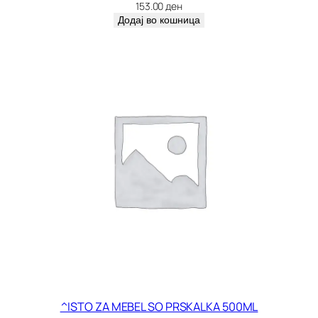
и
153.00
ден
ч
Додај во кошница
и
н
а
^ISTO ZA MEBEL SO PRSKALKA 500ML