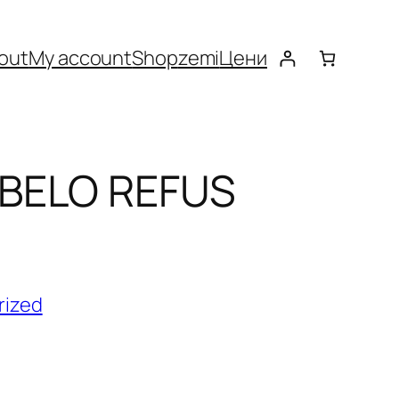
out
My account
Shop
zemi
Цени
BELO REFUS
rized