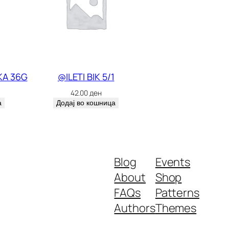
KA 36G
@ILETI BIK 5/1
42.00
ден
а
Додај во кошница
Blog
Events
About
Shop
FAQs
Patterns
Authors
Themes