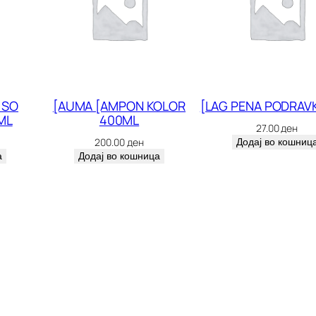
 SO
[AUMA [AMPON KOLOR
[LAG PENA PODRAV
ML
400ML
27.00
ден
200.00
ден
Додај во кошниц
а
Додај во кошница