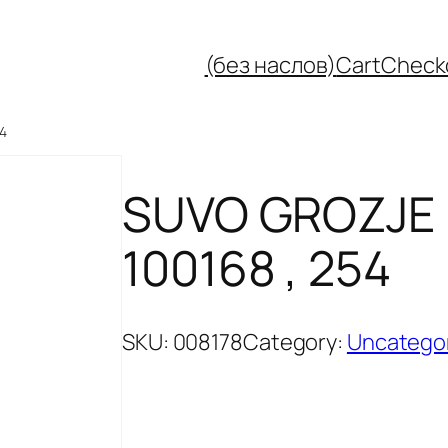
(без наслов)
Cart
Check
54
SUVO GROZJE 
100168 , 254
SKU:
008178
Category:
Uncatego